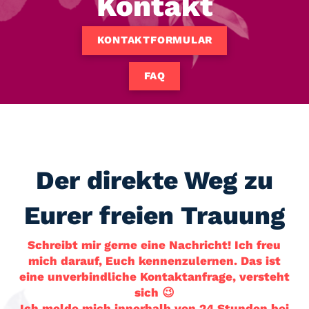
Kontakt
KONTAKTFORMULAR
FAQ
Der direkte Weg zu
Eurer freien Trauung
Schreibt mir gerne eine Nachricht! Ich freu
mich darauf, Euch kennenzulernen. Das ist
eine unverbindliche Kontaktanfrage, versteht
sich 😉
Ich melde mich innerhalb von 24 Stunden bei