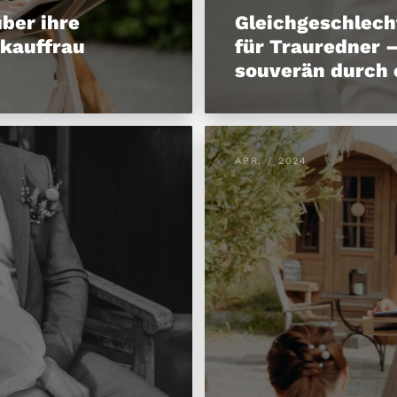
über ihre
Gleichgeschlech
skauffrau
für Trauredner –
souverän durch 
APR. / 2024