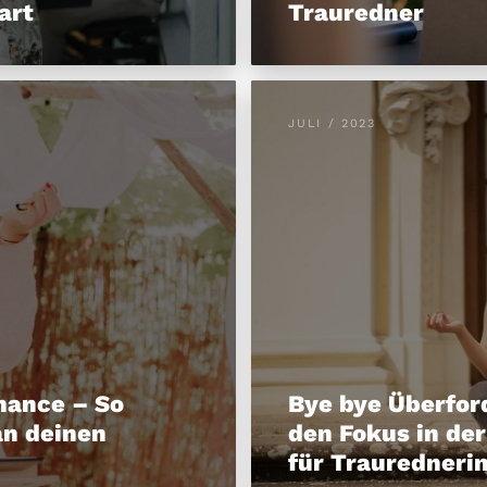
art
Trauredner
JULI / 2023
mance – So
Bye bye Überfor
an deinen
den Fokus in de
für Trauredneri