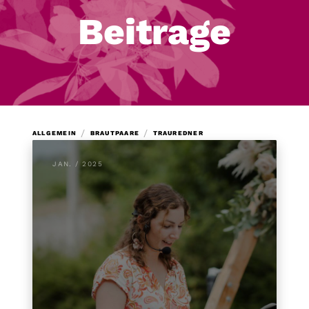
Beitrage
/
/
ALLGEMEIN
BRAUTPAARE
TRAUREDNER
JAN. / 2025