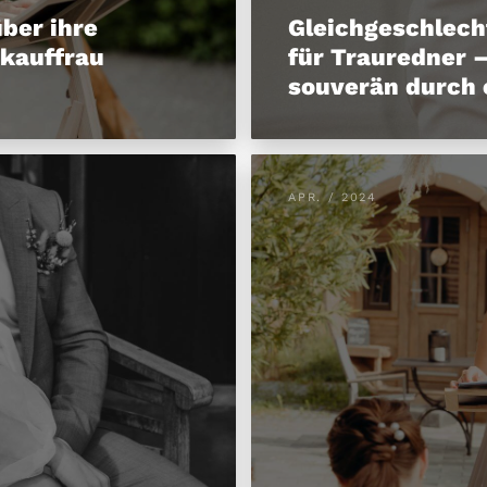
über ihre
Gleichgeschlech
skauffrau
für Trauredner –
souverän durch 
APR. / 2024