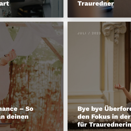
art
Trauredner
JULI / 2023
mance – So
Bye bye Überfor
an deinen
den Fokus in de
für Trauredneri