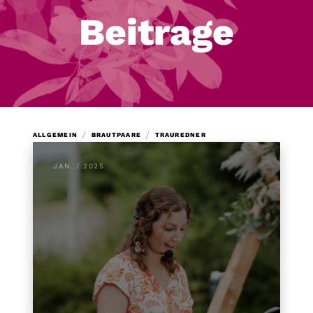
Beitrage
/
/
ALLGEMEIN
BRAUTPAARE
TRAUREDNER
JAN. / 2025