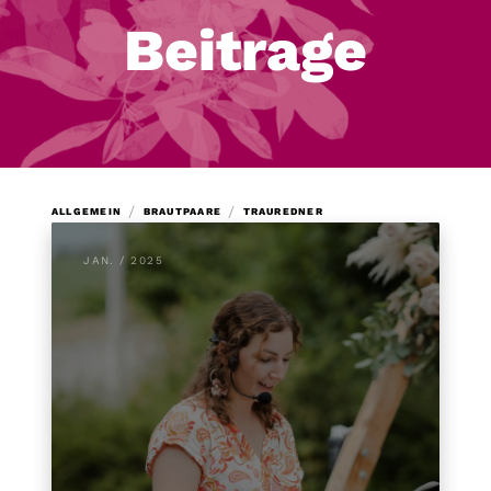
Beitrage
/
/
ALLGEMEIN
BRAUTPAARE
TRAUREDNER
JAN. / 2025