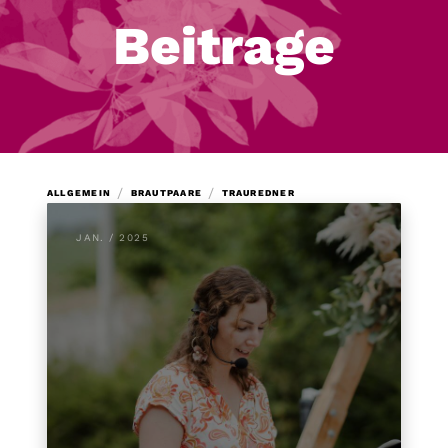
Beitrage
/
/
ALLGEMEIN
BRAUTPAARE
TRAUREDNER
JAN. / 2025