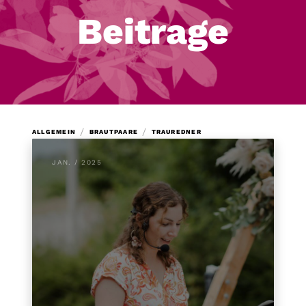
Beitrage
/
/
ALLGEMEIN
BRAUTPAARE
TRAUREDNER
JAN. / 2025