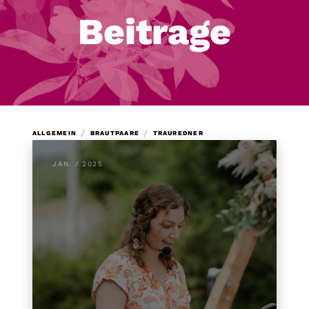
Beitrage
/
/
ALLGEMEIN
BRAUTPAARE
TRAUREDNER
JAN. / 2025