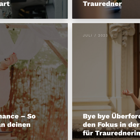
art
Trauredner
JULI / 2023
mance – So
Bye bye Überfor
an deinen
den Fokus in de
für Trauredneri