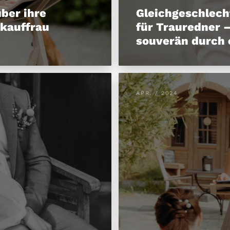
über ihre
Gleichgeschlech
skauffrau
für Trauredner –
souverän durch 
APR. / 2024